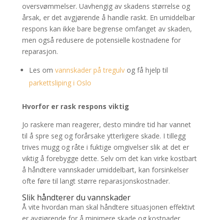
oversvømmelser. Uavhengig av skadens størrelse og
årsak, er det avgjørende å handle raskt. En umiddelbar
respons kan ikke bare begrense omfanget av skaden,
men også redusere de potensielle kostnadene for
reparasjon.
Les om
vannskader på tregulv
og få hjelp til
parkettsliping i Oslo
Hvorfor er rask respons viktig
Jo raskere man reagerer, desto mindre tid har vannet
til å spre seg og forårsake ytterligere skade. I tillegg
trives mugg og råte i fuktige omgivelser slik at det er
viktig å forebygge dette. Selv om det kan virke kostbart
å håndtere vannskader umiddelbart, kan forsinkelser
ofte føre til langt større reparasjonskostnader.
Slik håndterer du vannskader
Å vite hvordan man skal håndtere situasjonen effektivt
er avgjørende for å minimere skade og kostnader.