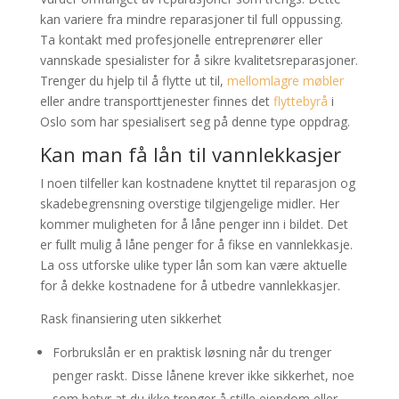
kan variere fra mindre reparasjoner til full oppussing.
Ta kontakt med profesjonelle entreprenører eller
vannskade spesialister for å sikre kvalitetsreparasjoner.
Trenger du hjelp til å flytte ut til,
mellomlagre møbler
eller andre transporttjenester finnes det
flyttebyrå
i
Oslo som har spesialisert seg på denne type oppdrag.
Kan man få lån til vannlekkasjer
I noen tilfeller kan kostnadene knyttet til reparasjon og
skadebegrensning overstige tilgjengelige midler. Her
kommer muligheten for å låne penger inn i bildet. Det
er fullt mulig å låne penger for å fikse en vannlekkasje.
La oss utforske ulike typer lån som kan være aktuelle
for å dekke kostnadene for å utbedre vannlekkasjer.
Rask finansiering uten sikkerhet
Forbrukslån er en praktisk løsning når du trenger
penger raskt. Disse lånene krever ikke sikkerhet, noe
som betyr at du ikke trenger å stille eiendom eller